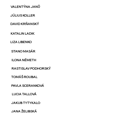
VALENTÝNA JANŮ
JÚLIUS KOLLER
DAVID KRŇANSKÝ
KATALIN LADIK
LIZA LIBENKO
STANO MASÁR
ILONA NÉMETH
RASTISLAV PODHORSKÝ
TOMÁŠ ROUBAL
PAVLA SCERANKOVÁ
LUCIA TALLOVÁ
JAKUB TYTYKALO
JANA ŽELIBSKÁ